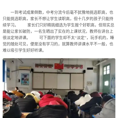
一到考试成果倒数，中考分流今后毫不犹豫地挑选职高，也
只能挑选职高，家长不想让学生读职高，但十几岁的孩子只能持
续学习。 家长们只好精挑细选为学生报个好职高，但现实总
是能让家长破防，一名生晒出了实在的上课状况，教师在讲台上
很淡定地讲课。 可下面的学生却不太“淡定”，玩手机的，睡
觉的随处可见，便是没有学习的，就算教师讲课水平不一般，也
难以吸引学生好好听课。