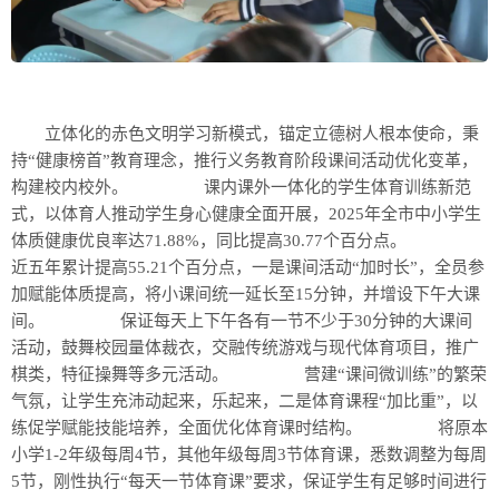
立体化的赤色文明学习新模式，锚定立德树人根本使命，秉
持“健康榜首”教育理念，推行义务教育阶段课间活动优化变革，
构建校内校外。 课内课外一体化的学生体育训练新范
式，以体育人推动学生身心健康全面开展，2025年全市中小学生
体质健康优良率达71.88%，同比提高30.77个百分点。
近五年累计提高55.21个百分点，一是课间活动“加时长”，全员参
加赋能体质提高，将小课间统一延长至15分钟，并增设下午大课
间。 保证每天上下午各有一节不少于30分钟的大课间
活动，鼓舞校园量体裁衣，交融传统游戏与现代体育项目，推广
棋类，特征操舞等多元活动。 营建“课间微训练”的繁荣
气氛，让学生充沛动起来，乐起来，二是体育课程“加比重”，以
练促学赋能技能培养，全面优化体育课时结构。 将原本
小学1-2年级每周4节，其他年级每周3节体育课，悉数调整为每周
5节，刚性执行“每天一节体育课”要求，保证学生有足够时间进行