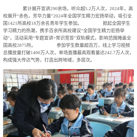
累计展开宣讲290余场，听众超5.2万人次，2024年，高
校展开“赤色，芳华力量”2024年全国学生精力宏扬举动，吸引全
国1421所高校18万余名青年学生参加。 掀起全国学生
学习精力的热潮，携手百余所高校建议“全国学生精力宏扬举
动”，活动采用“专题宣讲+常识竞答”双轨模式，影响范围掩盖全
国高校2875所。 参加学生数量超百万，线上学习视频
总播放量打破1400万人次，单场直播最高观看量达242.7万人次，
构成强大传达气势，打造出跨地域，多层次。