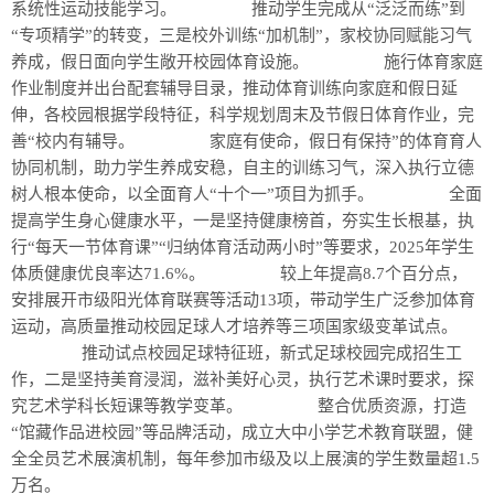
系统性运动技能学习。 推动学生完成从“泛泛而练”到
“专项精学”的转变，三是校外训练“加机制”，家校协同赋能习气
养成，假日面向学生敞开校园体育设施。 施行体育家庭
作业制度并出台配套辅导目录，推动体育训练向家庭和假日延
伸，各校园根据学段特征，科学规划周末及节假日体育作业，完
善“校内有辅导。 家庭有使命，假日有保持”的体育育人
协同机制，助力学生养成安稳，自主的训练习气，深入执行立德
树人根本使命，以全面育人“十个一”项目为抓手。 全面
提高学生身心健康水平，一是坚持健康榜首，夯实生长根基，执
行“每天一节体育课”“归纳体育活动两小时”等要求，2025年学生
体质健康优良率达71.6%。 较上年提高8.7个百分点，
安排展开市级阳光体育联赛等活动13项，带动学生广泛参加体育
运动，高质量推动校园足球人才培养等三项国家级变革试点。
推动试点校园足球特征班，新式足球校园完成招生工
作，二是坚持美育浸润，滋补美好心灵，执行艺术课时要求，探
究艺术学科长短课等教学变革。 整合优质资源，打造
“馆藏作品进校园”等品牌活动，成立大中小学艺术教育联盟，健
全全员艺术展演机制，每年参加市级及以上展演的学生数量超1.5
万名。